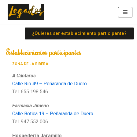
Saltar
al
contenido
¿Quieres ser establecimiento participante?
Establecimientos participantes
ZONA DE LA RIBERA:
A Cántaros
Calle Río 49 – Peñaranda de Duero
Tel: 655 198 546
Farmacia Jimeno
Calle Botica 19 – Peñaranda de Duero
Tel: 947 552 006
Hospedería Jaramillo